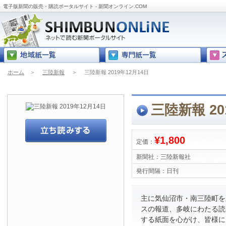
電子版新聞の販売・購読ポータルサイト - 新聞オンライン.COM
ホーム
＞
三陸新報
＞
三陸新報 2019年12月14日
三陸新報 20
¥1,800
定価：
新聞社：
三陸新報社
発行間隔：
日刊
主に気仙沼市・南三陸町を
スの報道、多岐にわたる読
する紙面を心がけ、皆様に