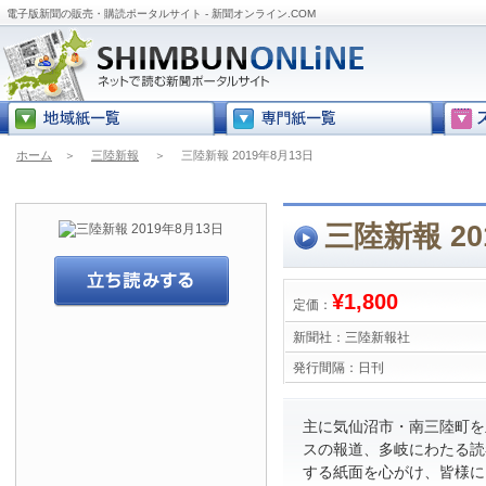
電子版新聞の販売・購読ポータルサイト - 新聞オンライン.COM
ホーム
＞
三陸新報
＞
三陸新報 2019年8月13日
三陸新報 20
¥1,800
定価：
新聞社：
三陸新報社
発行間隔：
日刊
主に気仙沼市・南三陸町を
スの報道、多岐にわたる読
する紙面を心がけ、皆様に