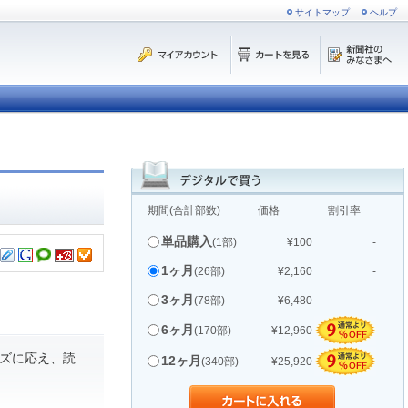
サイトマップ
ヘルプ
期間(合計部数)
価格
割引率
単品購入
(1部)
¥100
-
1ヶ月
(26部)
¥2,160
-
3ヶ月
(78部)
¥6,480
-
6ヶ月
(170部)
¥12,960
ズに応え、読
12ヶ月
(340部)
¥25,920