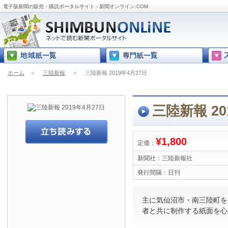
電子版新聞の販売・購読ポータルサイト - 新聞オンライン.COM
ホーム
＞
三陸新報
＞
三陸新報 2019年4月27日
三陸新報 20
¥1,800
定価：
新聞社：
三陸新報社
発行間隔：
日刊
主に気仙沼市・南三陸町を
者と共に制作する紙面を心