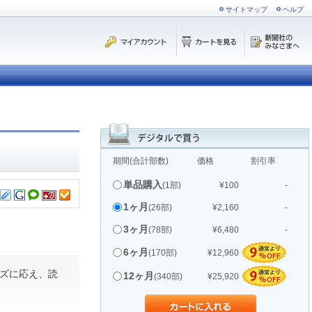
サイトマップ
ヘルプ
期間(合計部数)
価格
割引率
単品購入
(1部)
¥100
-
1ヶ月
(26部)
¥2,160
-
3ヶ月
(78部)
¥6,480
-
6ヶ月
(170部)
¥12,960
ズに応え、読
12ヶ月
(340部)
¥25,920