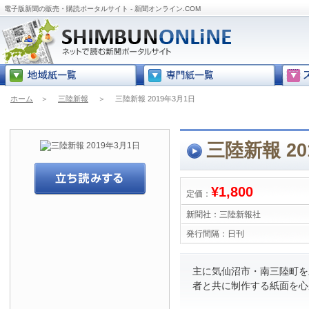
電子版新聞の販売・購読ポータルサイト - 新聞オンライン.COM
ホーム
＞
三陸新報
＞
三陸新報 2019年3月1日
三陸新報 20
¥1,800
定価：
新聞社：
三陸新報社
発行間隔：
日刊
主に気仙沼市・南三陸町を
者と共に制作する紙面を心