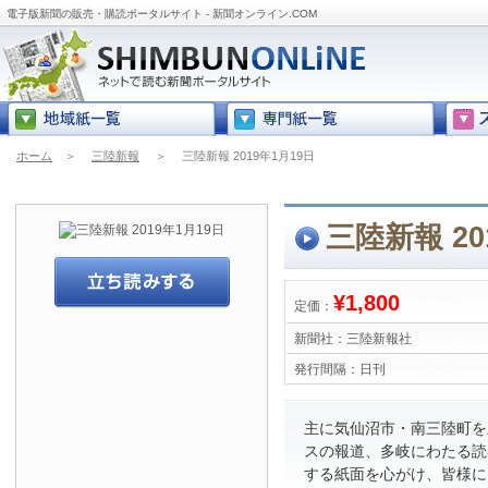
電子版新聞の販売・購読ポータルサイト - 新聞オンライン.COM
ホーム
＞
三陸新報
＞
三陸新報 2019年1月19日
三陸新報 20
¥1,800
定価：
新聞社：
三陸新報社
発行間隔：
日刊
主に気仙沼市・南三陸町を
スの報道、多岐にわたる読
する紙面を心がけ、皆様に