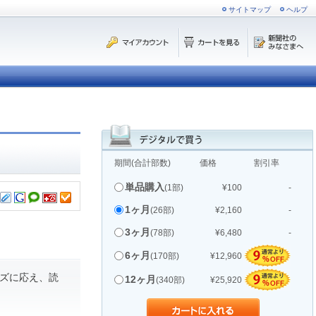
サイトマップ
ヘルプ
期間(合計部数)
価格
割引率
単品購入
(1部)
¥100
-
1ヶ月
(26部)
¥2,160
-
3ヶ月
(78部)
¥6,480
-
6ヶ月
(170部)
¥12,960
ズに応え、読
12ヶ月
(340部)
¥25,920