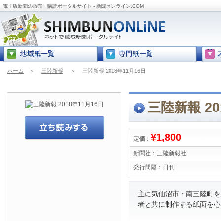
電子版新聞の販売・購読ポータルサイト - 新聞オンライン.COM
ホーム
＞
三陸新報
＞
三陸新報 2018年11月16日
三陸新報 20
¥1,800
定価：
新聞社：
三陸新報社
発行間隔：
日刊
主に気仙沼市・南三陸町を
者と共に制作する紙面を心