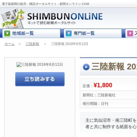
電子版新聞の販売・購読ポータルサイト - 新聞オンライン.COM
ホーム
＞
三陸新報
＞
三陸新報 2018年8月12日
三陸新報 20
¥1,800
定価：
新聞社：
三陸新報社
発行間隔：
日刊
主に気仙沼市・南三陸町を
者と共に制作する紙面を心