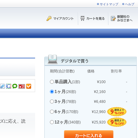
サイトマップ
ヘルプ
期間(合計部数)
価格
割引率
単品購入
(1部)
¥100
-
1ヶ月
(26部)
¥2,160
-
3ヶ月
(78部)
¥6,480
-
6ヶ月
(170部)
¥12,960
ズに応え、読
12ヶ月
(340部)
¥25,920