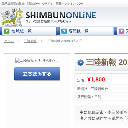
電子版新聞の販売・購読ポータルサイト - 新聞オンライン.COM
ホーム
＞
三陸新報
＞
三陸新報 2018年4月29日
三陸新報 20
¥1,800
定価：
新聞社：
三陸新報社
発行間隔：
日刊
主に気仙沼市・南三陸町を
者と共に制作する紙面を心