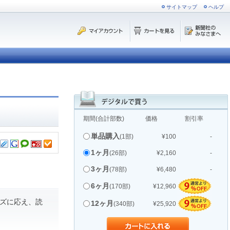
サイトマップ
ヘルプ
期間(合計部数)
価格
割引率
単品購入
(1部)
¥100
-
1ヶ月
(26部)
¥2,160
-
3ヶ月
(78部)
¥6,480
-
6ヶ月
(170部)
¥12,960
ズに応え、読
12ヶ月
(340部)
¥25,920