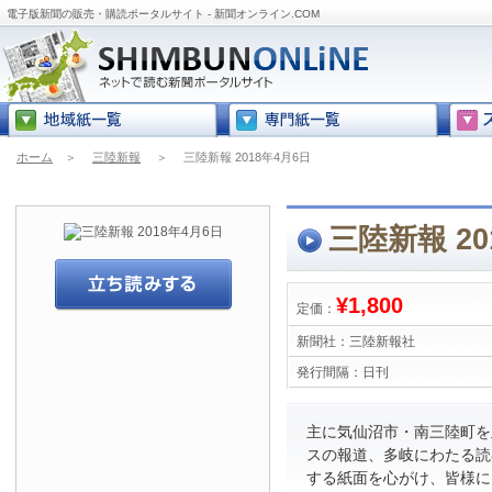
電子版新聞の販売・購読ポータルサイト - 新聞オンライン.COM
ホーム
＞
三陸新報
＞
三陸新報 2018年4月6日
三陸新報 20
¥1,800
定価：
新聞社：
三陸新報社
発行間隔：
日刊
主に気仙沼市・南三陸町を
スの報道、多岐にわたる読
する紙面を心がけ、皆様に