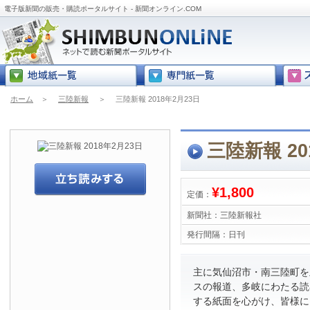
電子版新聞の販売・購読ポータルサイト - 新聞オンライン.COM
ホーム
＞
三陸新報
＞
三陸新報 2018年2月23日
三陸新報 20
¥1,800
定価：
新聞社：
三陸新報社
発行間隔：
日刊
主に気仙沼市・南三陸町を
スの報道、多岐にわたる読
する紙面を心がけ、皆様に