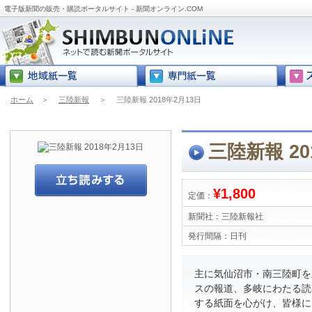
電子版新聞の販売・購読ポータルサイト - 新聞オンライン.COM
ホーム
＞
三陸新報
＞
三陸新報 2018年2月13日
三陸新報 20
¥1,800
定価：
新聞社：
三陸新報社
発行間隔：
日刊
主に気仙沼市・南三陸町を
スの報道、多岐にわたる読
する紙面を心がけ、皆様に