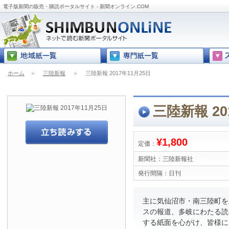
電子版新聞の販売・購読ポータルサイト - 新聞オンライン.COM
ホーム
＞
三陸新報
＞
三陸新報 2017年11月25日
三陸新報 20
¥1,800
定価：
新聞社：
三陸新報社
発行間隔：
日刊
主に気仙沼市・南三陸町を
スの報道、多岐にわたる読
する紙面を心がけ、皆様に