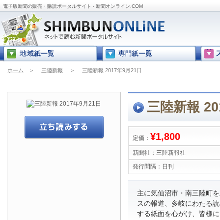
電子版新聞の販売・購読ポータルサイト - 新聞オンライン.COM
ホーム
＞
三陸新報
＞
三陸新報 2017年9月21日
三陸新報 20
¥1,800
定価：
新聞社：
三陸新報社
発行間隔：
日刊
主に気仙沼市・南三陸町を
スの報道、多岐にわたる読
する紙面を心がけ、皆様に