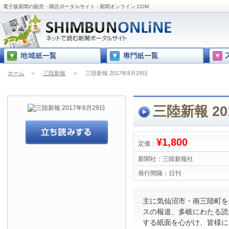
電子版新聞の販売・購読ポータルサイト - 新聞オンライン.COM
ホーム
＞
三陸新報
＞
三陸新報 2017年8月29日
三陸新報 20
¥1,800
定価：
新聞社：
三陸新報社
発行間隔：
日刊
主に気仙沼市・南三陸町を
スの報道、多岐にわたる読
する紙面を心がけ、皆様に