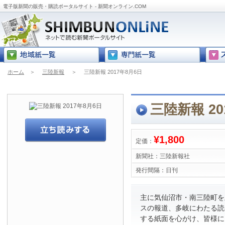
電子版新聞の販売・購読ポータルサイト - 新聞オンライン.COM
ホーム
＞
三陸新報
＞
三陸新報 2017年8月6日
三陸新報 20
¥1,800
定価：
新聞社：
三陸新報社
発行間隔：
日刊
主に気仙沼市・南三陸町を
スの報道、多岐にわたる読
する紙面を心がけ、皆様に