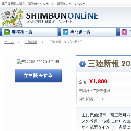
電子版新聞の販売・購読ポータルサイト - 新聞オンライン.COM
ホーム
＞
三陸新報
＞
三陸新報 2017年8月4日
三陸新報 20
¥1,800
定価：
新聞社：
三陸新報社
発行間隔：
日刊
主に気仙沼市・南三陸町を
スの報道、多岐にわたる読
する紙面を心がけ、皆様に