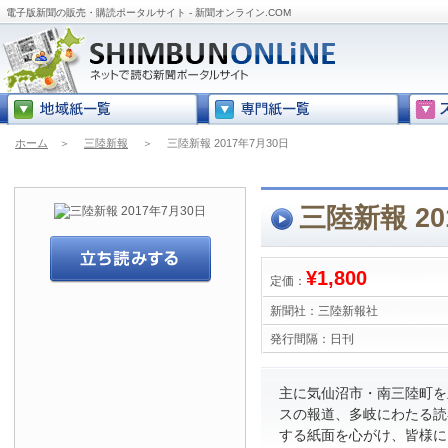
電子版新聞の販売・購読ポータルサイト - 新聞オンライン.COM
ホーム
＞
三陸新報
＞
三陸新報 2017年7月30日
三陸新報 20
¥1,800
定価：
新聞社：
三陸新報社
発行間隔：
日刊
主に気仙沼市・南三陸町を
スの報道、多岐にわたる読
する紙面を心がけ、皆様に