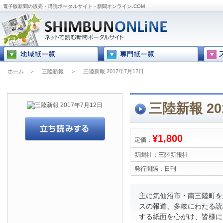
電子版新聞の販売・購読ポータルサイト - 新聞オンライン.COM
ホーム
＞
三陸新報
＞
三陸新報 2017年7月12日
三陸新報 20
¥1,800
定価：
新聞社：
三陸新報社
発行間隔：
日刊
主に気仙沼市・南三陸町を
スの報道、多岐にわたる読
する紙面を心がけ、皆様に