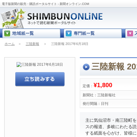
電子版新聞の販売・購読ポータルサイト - 新聞オンライン.COM
ホーム
＞
三陸新報
＞
三陸新報 2017年6月18日
三陸新報 20
¥1,800
定価：
新聞社：
三陸新報社
発行間隔：
日刊
主に気仙沼市・南三陸町を
スの報道、多岐にわたる読
する紙面を心がけ、皆様に