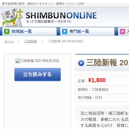
電子版新聞の販売・購読ポータルサイト - 新聞オンライン.COM
ホーム
＞
三陸新報
＞
三陸新報 2017年6月16日
三陸新報 20
¥1,800
定価：
新聞社：
三陸新報社
発行間隔：
日刊
主に気仙沼市・南三陸町を
スの報道、多岐にわたる読
する紙面を心がけ、皆様に