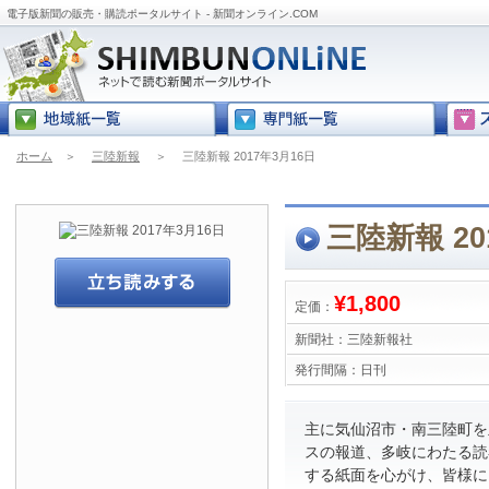
電子版新聞の販売・購読ポータルサイト - 新聞オンライン.COM
ホーム
＞
三陸新報
＞
三陸新報 2017年3月16日
三陸新報 20
¥1,800
定価：
新聞社：
三陸新報社
発行間隔：
日刊
主に気仙沼市・南三陸町を
スの報道、多岐にわたる読
する紙面を心がけ、皆様に