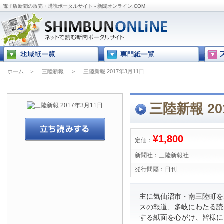
電子版新聞の販売・購読ポータルサイト - 新聞オンライン.COM
ホーム
＞
三陸新報
＞
三陸新報 2017年3月11日
三陸新報 20
¥1,800
定価：
新聞社：
三陸新報社
発行間隔：
日刊
主に気仙沼市・南三陸町を
スの報道、多岐にわたる読
する紙面を心がけ、皆様に