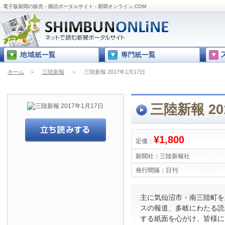
電子版新聞の販売・購読ポータルサイト - 新聞オンライン.COM
ホーム
＞
三陸新報
＞
三陸新報 2017年1月17日
三陸新報 20
¥1,800
定価：
新聞社：
三陸新報社
発行間隔：
日刊
主に気仙沼市・南三陸町を
スの報道、多岐にわたる読
する紙面を心がけ、皆様に