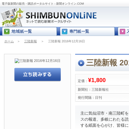
電子版新聞の販売・購読ポータルサイト - 新聞オンライン.COM
ホーム
＞
三陸新報
＞
三陸新報 2016年12月16日
三陸新報 20
¥1,800
定価：
新聞社：
三陸新報社
発行間隔：
日刊
主に気仙沼市・南三陸町を
スの報道、多岐にわたる読
する紙面を心がけ、皆様に