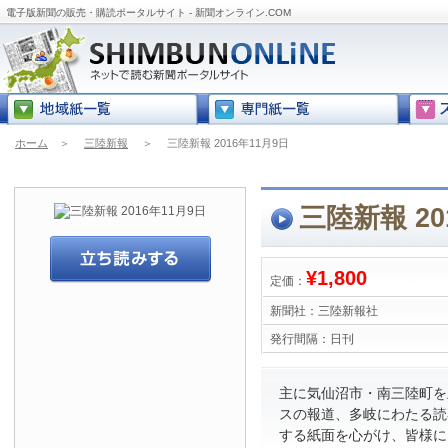
電子版新聞の販売・購読ポータルサイト - 新聞オンライン.COM
ホーム
＞
三陸新報
＞
三陸新報 2016年11月9日
三陸新報 20
¥1,800
定価：
新聞社：
三陸新報社
発行間隔：
日刊
主に気仙沼市・南三陸町を
スの報道、多岐にわたる読
する紙面を心がけ、皆様に