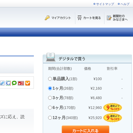
サイトマップ
ヘルプ
期間(合計部数)
価格
割引率
単品購入
(1部)
¥100
-
1ヶ月
(26部)
¥2,160
-
3ヶ月
(78部)
¥6,480
-
6ヶ月
(170部)
¥12,960
ズに応え、読
12ヶ月
(340部)
¥25,920