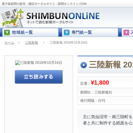
電子版新聞の販売・購読ポータルサイト - 新聞オンライン.COM
ホーム
＞
三陸新報
＞
三陸新報 2016年10月16日
三陸新報 20
¥1,800
定価：
新聞社：
三陸新報社
発行間隔：
日刊
主に気仙沼市・南三陸町を
者と共に制作する紙面を心