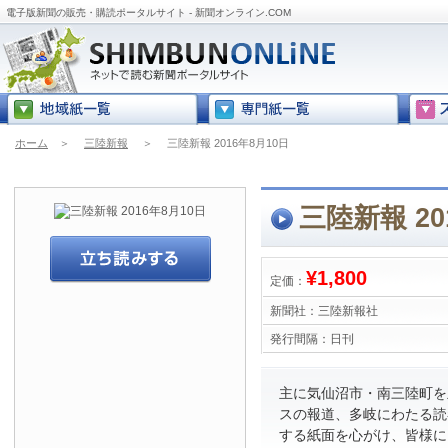
電子版新聞の販売・購読ポータルサイト - 新聞オンライン.COM
ホーム
＞
三陸新報
＞
三陸新報 2016年8月10日
三陸新報 20
¥1,800
定価：
新聞社：
三陸新報社
発行間隔：
日刊
主に気仙沼市・南三陸町を
スの報道、多岐にわたる読
する紙面を心がけ、皆様に