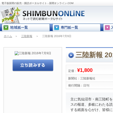
電子版新聞の販売・購読ポータルサイト - 新聞オンライン.COM
ホーム
＞
三陸新報
＞
三陸新報 2016年7月9日
三陸新報 20
¥1,800
定価：
新聞社：
三陸新報社
発行間隔：
日刊
主に気仙沼市・南三陸町を
スの報道、多岐にわたる読
する紙面を心がけ、皆様に