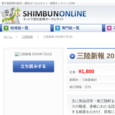
電子版新聞の販売・購読ポータルサイト - 新聞オンライン.COM
ホーム
＞
三陸新報
＞
三陸新報 2016年7月2日
三陸新報 20
¥1,800
定価：
新聞社：
三陸新報社
発行間隔：
日刊
主に気仙沼市・南三陸町を
スの報道、多岐にわたる読
する紙面を心がけ、皆様に