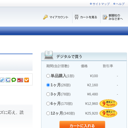
サイトマップ
ヘルプ
期間(合計部数)
価格
割引率
単品購入
(1部)
¥100
-
1ヶ月
(26部)
¥2,160
-
3ヶ月
(78部)
¥6,480
-
6ヶ月
(170部)
¥12,960
ズに応え、読
12ヶ月
(340部)
¥25,920