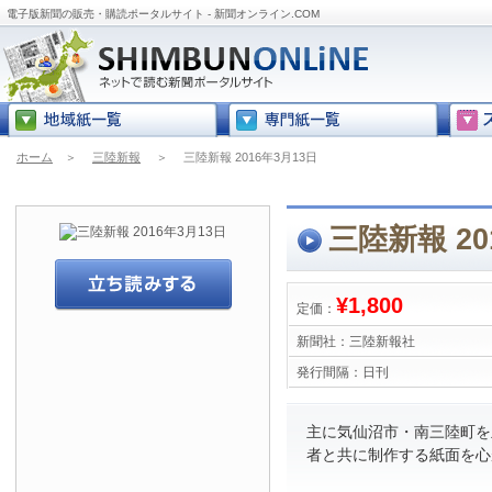
電子版新聞の販売・購読ポータルサイト - 新聞オンライン.COM
ホーム
＞
三陸新報
＞
三陸新報 2016年3月13日
三陸新報 20
¥1,800
定価：
新聞社：
三陸新報社
発行間隔：
日刊
主に気仙沼市・南三陸町を
者と共に制作する紙面を心