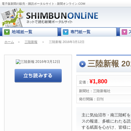
電子版新聞の販売・購読ポータルサイト - 新聞オンライン.COM
ホーム
＞
三陸新報
＞
三陸新報 2016年3月12日
三陸新報 20
¥1,800
定価：
新聞社：
三陸新報社
発行間隔：
日刊
主に気仙沼市・南三陸町を
スの報道、多岐にわたる読
する紙面を心がけ、皆様に