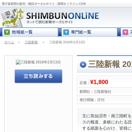
電子版新聞の販売・購読ポータルサイト - 新聞オンライン.COM
ホーム
＞
三陸新報
＞
三陸新報 2016年2月13日
三陸新報 20
¥1,800
定価：
新聞社：
三陸新報社
発行間隔：
日刊
主に気仙沼市・南三陸町を
スの報道、多岐にわたる読
する紙面を心がけ、皆様に