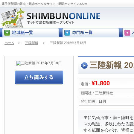
電子版新聞の販売・購読ポータルサイト - 新聞オンライン.COM
ホーム
＞
三陸新報
＞
三陸新報 2015年7月18日
三陸新報 20
¥1,800
定価：
新聞社：
三陸新報社
発行間隔：
日刊
主に気仙沼市・南三陸町を
スの報道、多岐にわたる読
する紙面を心がけ、皆様に