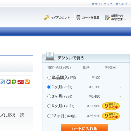
サイトマップ
ヘルプ
期間(合計部数)
価格
割引率
単品購入
(1部)
¥100
-
1ヶ月
(26部)
¥2,160
-
3ヶ月
(78部)
¥6,480
-
6ヶ月
(170部)
¥12,960
ズに応え、読
12ヶ月
(340部)
¥25,920