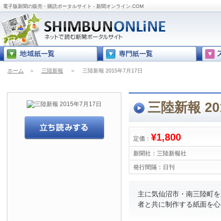
電子版新聞の販売・購読ポータルサイト - 新聞オンライン.COM
ホーム
＞
三陸新報
＞
三陸新報 2015年7月17日
三陸新報 20
¥1,800
定価：
新聞社：
三陸新報社
発行間隔：
日刊
主に気仙沼市・南三陸町を
者と共に制作する紙面を心