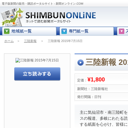
電子版新聞の販売・購読ポータルサイト - 新聞オンライン.COM
ホーム
＞
三陸新報
＞
三陸新報 2015年7月15日
三陸新報 20
¥1,800
定価：
新聞社：
三陸新報社
発行間隔：
日刊
主に気仙沼市・南三陸町を
スの報道、多岐にわたる読
する紙面を心がけ、皆様に