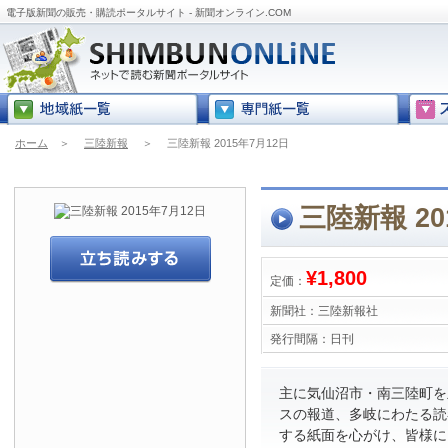
電子版新聞の販売・購読ポータルサイト - 新聞オンライン.COM
ホーム
＞
三陸新報
＞
三陸新報 2015年7月12日
三陸新報 20
¥1,800
定価：
新聞社：
三陸新報社
発行間隔：
日刊
主に気仙沼市・南三陸町を
スの報道、多岐にわたる読
する紙面を心がけ、皆様に