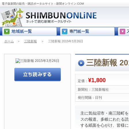
電子版新聞の販売・購読ポータルサイト - 新聞オンライン.COM
ホーム
＞
三陸新報
＞
三陸新報 2015年3月26日
三陸新報 20
¥1,800
定価：
新聞社：
三陸新報社
発行間隔：
日刊
主に気仙沼市・南三陸町を
スの報道、多岐にわたる読
する紙面を心がけ、皆様に