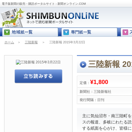
電子版新聞の販売・購読ポータルサイト - 新聞オンライン.COM
ホーム
＞
三陸新報
＞
三陸新報 2015年3月22日
三陸新報 20
¥1,800
定価：
新聞社：
三陸新報社
発行間隔：
日刊
主に気仙沼市・南三陸町を
スの報道、多岐にわたる読
する紙面を心がけ、皆様に