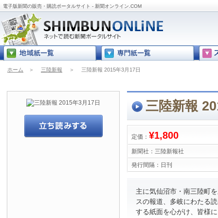
電子版新聞の販売・購読ポータルサイト - 新聞オンライン.COM
ホーム
＞
三陸新報
＞
三陸新報 2015年3月17日
三陸新報 20
¥1,800
定価：
新聞社：
三陸新報社
発行間隔：
日刊
主に気仙沼市・南三陸町を
スの報道、多岐にわたる読
する紙面を心がけ、皆様に