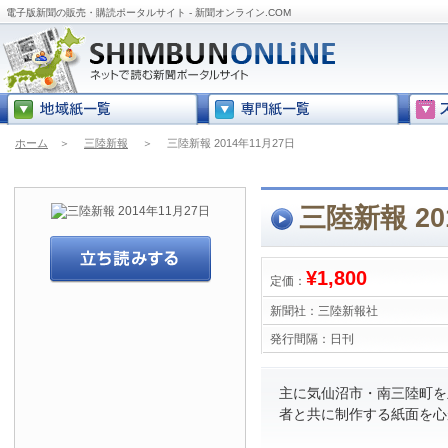
電子版新聞の販売・購読ポータルサイト - 新聞オンライン.COM
ホーム
＞
三陸新報
＞
三陸新報 2014年11月27日
三陸新報 20
¥1,800
定価：
新聞社：
三陸新報社
発行間隔：
日刊
主に気仙沼市・南三陸町を
者と共に制作する紙面を心