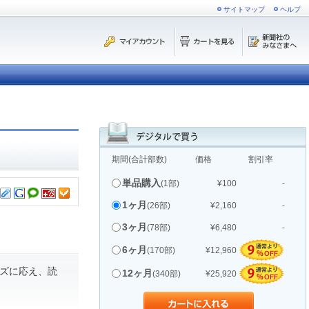
サイトマップ
ヘルプ
期間(合計部数)
価格
割引率
単品購入
(1部)
¥100
-
1ヶ月
(26部)
¥2,160
-
3ヶ月
(78部)
¥6,480
-
6ヶ月
(170部)
¥12,960
ズに応え、読
12ヶ月
(340部)
¥25,920