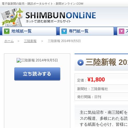
電子版新聞の販売・購読ポータルサイト - 新聞オンライン.COM
ホーム
＞
三陸新報
＞
三陸新報 2014年9月5日
三陸新報 20
¥1,800
定価：
新聞社：
三陸新報社
発行間隔：
日刊
主に気仙沼市・南三陸町を
スの報道、多岐にわたる読
する紙面を心がけ、皆様に