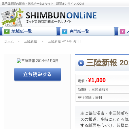
電子版新聞の販売・購読ポータルサイト - 新聞オンライン.COM
ホーム
＞
三陸新報
＞
三陸新報 2014年5月3日
三陸新報 20
¥1,800
定価：
新聞社：
三陸新報社
発行間隔：
日刊
主に気仙沼市・南三陸町を
スの報道、多岐にわたる読
する紙面を心がけ、皆様に