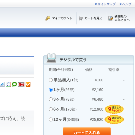
サイトマップ
ヘルプ
期間(合計部数)
価格
割引率
単品購入
(1部)
¥100
-
1ヶ月
(26部)
¥2,160
-
3ヶ月
(78部)
¥6,480
-
6ヶ月
(170部)
¥12,960
ズに応え、読
12ヶ月
(340部)
¥25,920