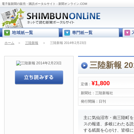
電子版新聞の販売・購読ポータルサイト - 新聞オンライン.COM
ホーム
＞
三陸新報
＞
三陸新報 2014年2月23日
三陸新報 20
¥1,800
定価：
新聞社：
三陸新報社
発行間隔：
日刊
主に気仙沼市・南三陸町を
スの報道、多岐にわたる読
する紙面を心がけ、皆様に