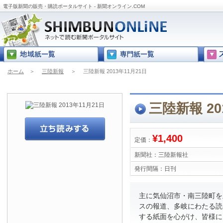
電子版新聞の販売・購読ポータルサイト - 新聞オンライン.COM
ホーム
＞
三陸新報
＞
三陸新報 2013年11月21日
三陸新報 20
¥1,400
定価：
新聞社：
三陸新報社
発行間隔：
日刊
主に気仙沼市・南三陸町を
スの報道、多岐にわたる読
する紙面を心がけ、皆様に