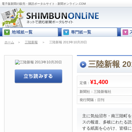
電子版新聞の販売・購読ポータルサイト - 新聞オンライン.COM
ホーム
＞
三陸新報
＞
三陸新報 2013年10月20日
三陸新報 20
¥1,400
定価：
新聞社：
三陸新報社
発行間隔：
日刊
主に気仙沼市・南三陸町を
スの報道、多岐にわたる読
する紙面を心がけ、皆様に