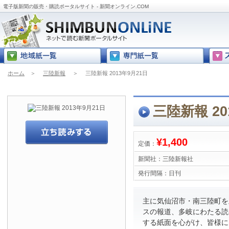
電子版新聞の販売・購読ポータルサイト - 新聞オンライン.COM
ホーム
＞
三陸新報
＞
三陸新報 2013年9月21日
三陸新報 20
¥1,400
定価：
新聞社：
三陸新報社
発行間隔：
日刊
主に気仙沼市・南三陸町を
スの報道、多岐にわたる読
する紙面を心がけ、皆様に