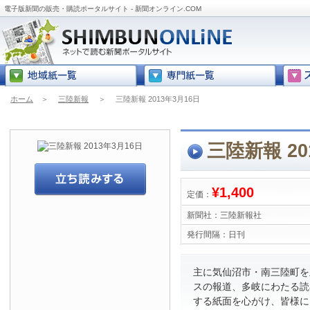
電子版新聞の販売・購読ポータルサイト - 新聞オンライン.COM
ホーム
＞
三陸新報
＞
三陸新報 2013年3月16日
三陸新報 20
¥1,400
定価：
新聞社：
三陸新報社
発行間隔：
日刊
主に気仙沼市・南三陸町を
スの報道、多岐にわたる読
する紙面を心がけ、皆様に