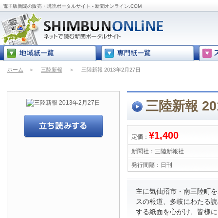
電子版新聞の販売・購読ポータルサイト - 新聞オンライン.COM
ホーム
＞
三陸新報
＞
三陸新報 2013年2月27日
三陸新報 20
¥1,400
定価：
新聞社：
三陸新報社
発行間隔：
日刊
主に気仙沼市・南三陸町を
スの報道、多岐にわたる読
する紙面を心がけ、皆様に