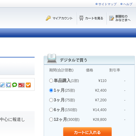
サイトマップ
ヘルプ
期間(合計部数)
価格
割引率
単品購入
(1部)
¥110
-
1ヶ月
(25部)
¥2,400
-
3ヶ月
(75部)
¥7,200
-
6ヶ月
(150部)
¥14,400
-
中心に報道し
12ヶ月
(300部)
¥28,800
-